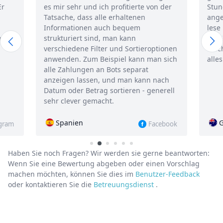
profitierte von der
Stunde Zeitaufwand, eine sehr
erhaltenen
angemessene Zahlung und voila, sch
h bequem
lese ich die Korrespondenz der Perso
an kann
live. Ich benutze es jetzt seit über ein
und Sortieroptionen
Woche, bis jetzt ist der Flug gut. Cool,
piel kann man sich
alles in allem, innovativ))
ots separat
nd man kann nach
ortieren - generell
.
Großbritannien
Facebook
Instagr
Haben Sie noch Fragen? Wir werden sie gerne beantworten:
Wenn Sie eine Bewertung abgeben oder einen Vorschlag
machen möchten, können Sie dies im
Benutzer-Feedback
oder kontaktieren Sie die
Betreuungsdienst
.