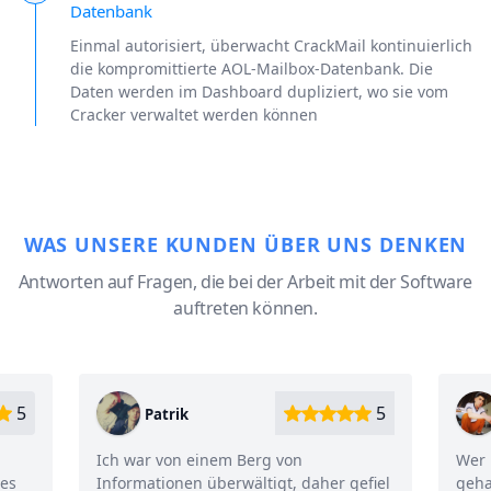
Datenbank
Einmal autorisiert, überwacht CrackMail kontinuierlich
die kompromittierte AOL-Mailbox-Datenbank. Die
Daten werden im Dashboard dupliziert, wo sie vom
Cracker verwaltet werden können
WAS UNSERE KUNDEN ÜBER UNS DENKEN
Antworten auf Fragen, die bei der Arbeit mit der Software
auftreten können.
5
Saimon
erg von
Wer hätte gedacht, dass Aol so leicht
ltigt, daher gefiel
gehackt werden kann! Nur eine halbe