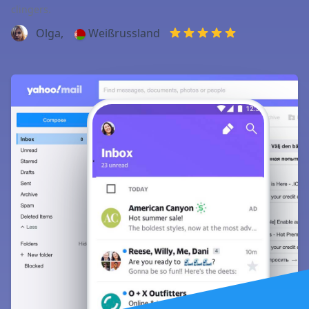
clingers.
Olga,
Weißrussland